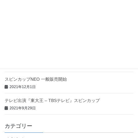
RAVOLTA SHARK 無人航空機登録方法に関して
2022年6月13日
テレビ出演『ヒルナンデス! – 日本テレビ』スピンカップNEO
2022年3月7日
楽天市場クラウドファンディングにてスピンカップポ
タリー先行販売開始!
2022年2月14日
スピンカップNEO 一般販売開始
2021年12月1日
テレビ出演『東大王 – TBSテレビ』スピンカップ
2021年9月29日
カテゴリー