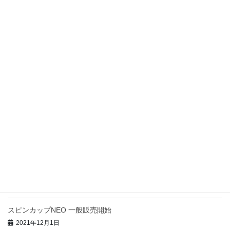
スピンカップポタリー 発売日決定
2022年6月16日
RAVOLTA SHARK 付属品販売開始
2022年6月16日
RAVOLTA SHARK 無人航空機登録方法に関して
2022年6月13日
テレビ出演『ヒルナンデス! – 日本テレビ』スピンカップNEO
2022年3月7日
楽天市場クラウドファンディングにてスピンカップポ
タリー先行販売開始!
2022年2月14日
スピンカップNEO 一般販売開始
2021年12月1日